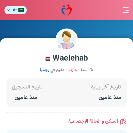
Ar
Waelehab
25 سنة
عازب
مقيم في
روسيا
تاريخ آخر زيارة
تاريخ التسجيل
منذ عامين
منذ عامين
السكن و الحالة الإجتماعية