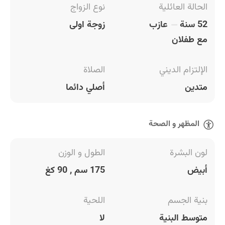
الحالة العائلية
نوع الزواج
52 سنة
عازب
زوجة اولى
مع طفلان
الإلتزام الديني
الصلاة
متدين
أصلي دائما
المظهر و الصحة
لون البشرة
الطول و الوزن
أبيض
175 سم , 90 كغ
بنية الجسم
اللحية
متوسط البنية
لا