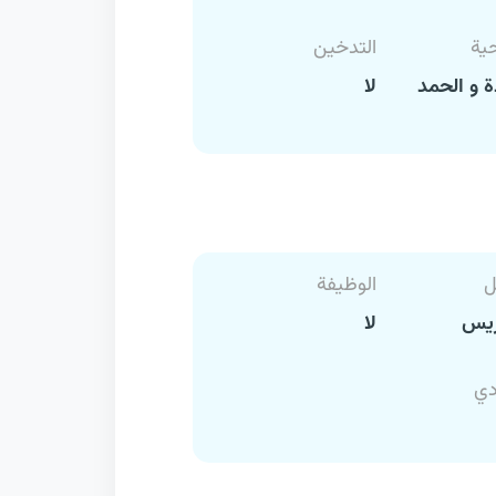
حية
التدخين
 و الحمد
لا
ل
الوظيفة
ريس
لا
دي