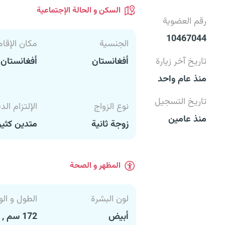
السكن و الحالة الإجتماعية
رقم العضوية
10467044
الجنسية
مكان الإقام
تاريخ آخر زيارة
أفغانستان
أفغانستان
منذ عام واحد
تاريخ التسجيل
نوع الزواج
الإلتزام الد
منذ عامين
زوجة ثانية
متدين كثير
المظهر و الصحة
لون البشرة
الطول و الو
أبيض
172 سم , 70 كغ