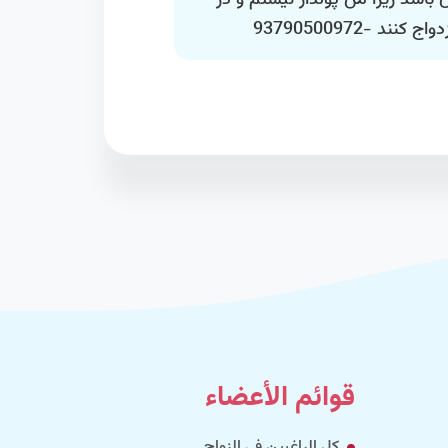
باشد زیرا من پولدار نیستم و در
د -93790500972
قوائم الأعضاء
كل الراغبين في الزواج