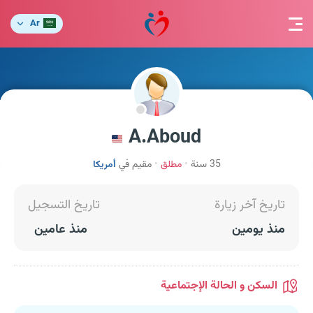
Ar
A.Aboud
35 سنة
مطلق
مقيم في
أمريكا
تاريخ آخر زيارة
تاريخ التسجيل
منذ يومين
منذ عامين
السكن و الحالة الإجتماعية