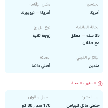
الجنسية
مكان الإقامة
أمريكا
أمريكا
نيويورك
الحالة العائلية
نوع الزواج
35 سنة
مطلق
زوجة ثانية
مع طفلان
الإلتزام الديني
الصلاة
متدين
أصلي دائما
المظهر و الصحة
لون البشرة
الطول و الوزن
حنطي مائل للبياض
170 سم , 80 كغ