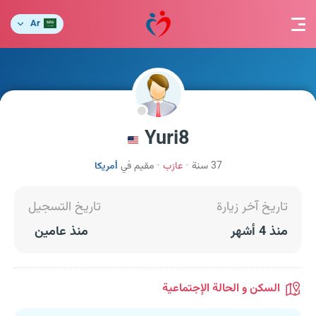
Ar
Yuri8
37 سنة
عازب
مقيم في
أمريكا
تاريخ آخر زيارة
تاريخ التسجيل
منذ 4 أشهر
منذ عامين
السكن و الحالة الإجتماعية