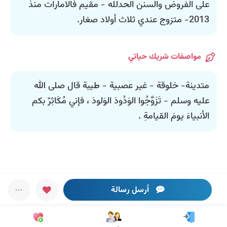
على الفروض والسنن الحدلله - مقيم فالامارات منذ
2013- متزوج عندي ثلاث أولاد صغار.
مواصفات شريك حياتي
متدينة- خلوقة - غير عصبية - طيبة قال صلى الله
عليه وسلم - تَزَوَّجُوا الوَدُودَ الوَلودَ ، فإني مُكَاثِرٌ بكم
الأنبياءَ يومَ القيامةِ .
أرسل رسالة