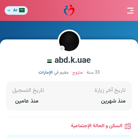
Ar
abd.k.uae
33 سنة
متزوج
مقيم في
الإمارات
تاريخ آخر زيارة
تاريخ التسجيل
منذ شهرين
منذ عامين
السكن و الحالة الإجتماعية