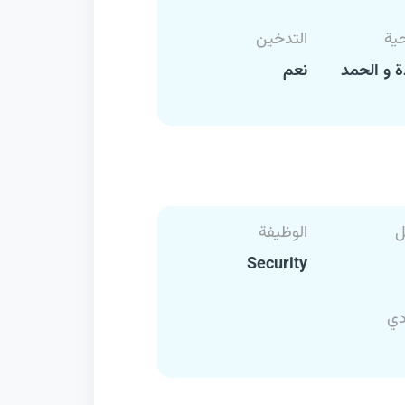
حية
التدخين
 و الحمد
نعم
ل
الوظيفة
Security
دي