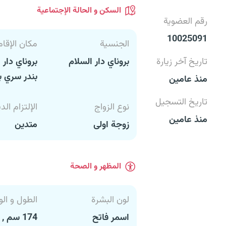
السكن و الحالة الإجتماعية
رقم العضوية
10025091
الجنسية
مكان الإقام
تاريخ آخر زيارة
بروناي دار السلام
بروناي دار 
بندر سري ب
منذ عامين
تاريخ التسجيل
نوع الزواج
الإلتزام الد
منذ عامين
زوجة اولى
متدين
المظهر و الصحة
لون البشرة
الطول و الو
اسمر فاتح
174 سم , 90 كغ