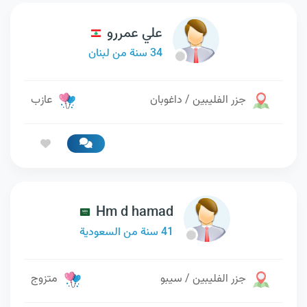
علي عمررو
34 سنة من لبنان
جزر الفليبين / داغوبان
عازب
Hm d hamad
41 سنة من السعودية
جزر الفليبين / سيبو
متزوج