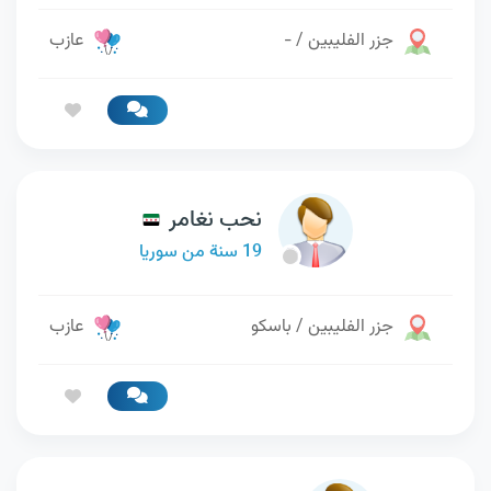
جزر الفليبين / -
عازب
نحب نغامر
19 سنة من سوريا
جزر الفليبين / باسكو
عازب