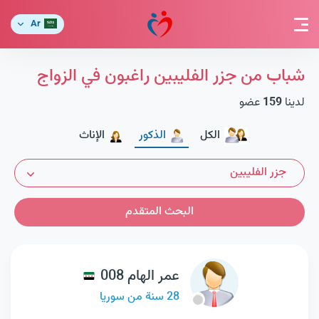
Ar
شباب من جزر الفليبين راغبون في الزواج
لدينا
159
عضو
الكل
الذكور
الإناث
جزر الفليبين
البحث المتقدم
عمر الهام 008
28 سنة من سوريا