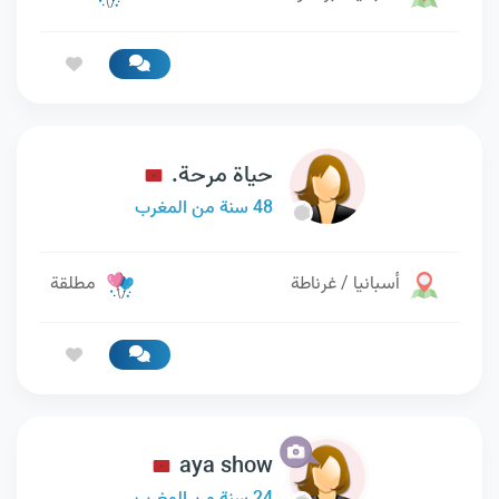
حياة مرحة.
48 سنة من المغرب
أسبانيا / غرناطة
مطلقة
aya show