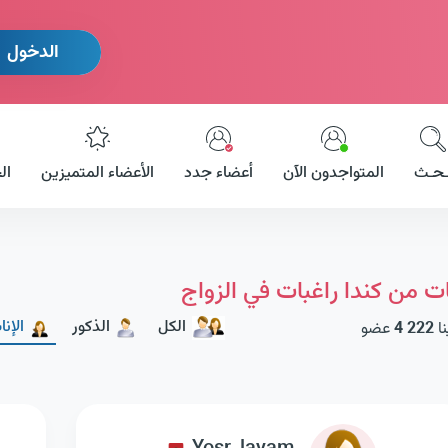
الدخول
ـحـث
المتواجدون الآن
أعضاء جدد
الأعضاء المتميزين
ال
ات من كندا راغبات في الزواج
الكل
الذكور
الإن
نا
4 222
عضو