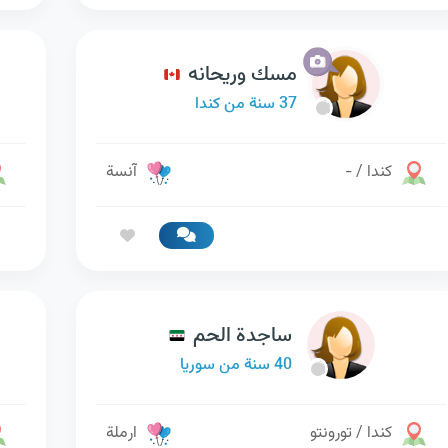
مسك وريحانه
37 سنة من كندا
كندا / -
آنسة
ساجدة الحم
40 سنة من سوريا
كندا / تورونتو
ارملة