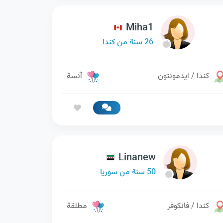
Miha1
26 سنة من كندا
كندا / ايدمونتون
آنسة
Linanew
50 سنة من سوريا
كندا / فانكوفر
مطلقة