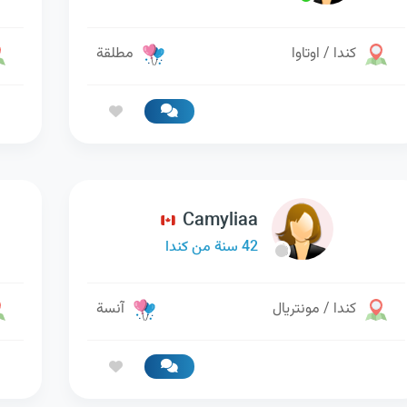
كندا / اوتاوا
مطلقة
Camyliaa
42 سنة من كندا
كندا / مونتريال
آنسة