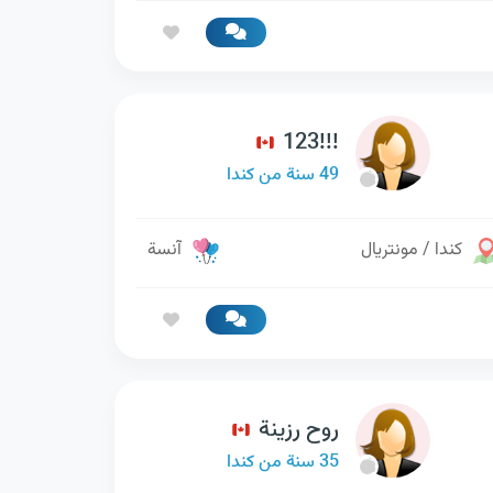
123!!!
49 سنة من كندا
كندا / مونتريال
آنسة
روح رزينة
35 سنة من كندا