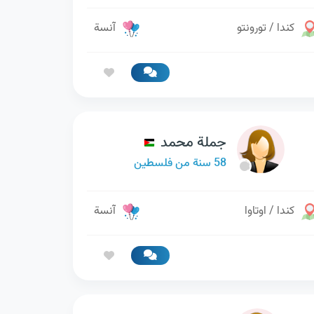
كندا / تورونتو
آنسة
جملة محمد
58 سنة من فلسطين
كندا / اوتاوا
آنسة