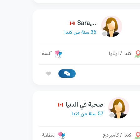
Sara,,..
36 سنة من كندا
كندا / اوتاوا
آنسة
صحبة في الدنيا
57 سنة من كندا
كندا / كامبردج
مطلقة