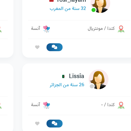
Yosr_layam
32 سنة من المغرب
كندا / مونتريال
آنسة
Lïssîa
26 سنة من الجزائر
كندا / -
آنسة