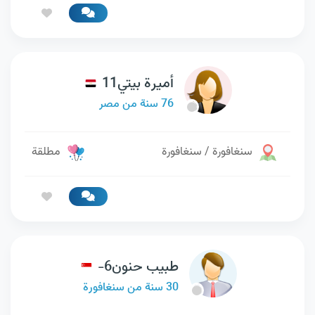
أميرة بيتي11
76 سنة من مصر
سنغافورة / سنغافورة
مطلقة
طبيب حنون6-
30 سنة من سنغافورة