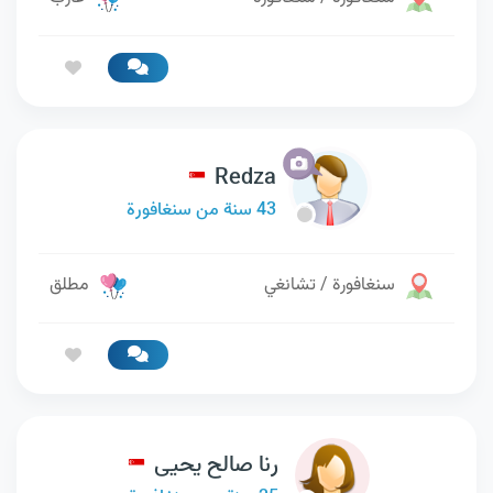
Redza
43 سنة من سنغافورة
سنغافورة / تشانغي
مطلق
رنا صالح يحيى