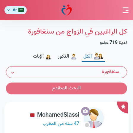
Ar
كل الراغبين في الزواج من سنغافورة
لدينا
719
عضو
الكل
الذكور
الإناث
سنغافورة
البحث المتقدم
MohamedSlassi
47 سنة من المغرب