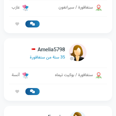
سنغافورة / سيرانغون
عازب
Amelia5798
35 سنة من سنغافورة
سنغافورة / بوكيت تيماه
آنسة