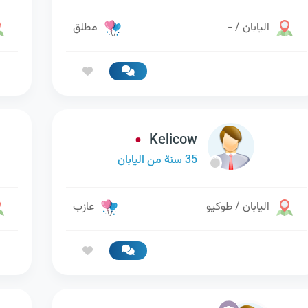
اليابان / -
مطلق
Kelicow
35 سنة من اليابان
اليابان / طوكيو
عازب