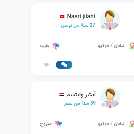
Nasri jilani
27 سنة من تونس
اليابان / طوكيو
عازب
أبشر وابتسم
39 سنة من مصر
اليابان / طوكيو
متزوج