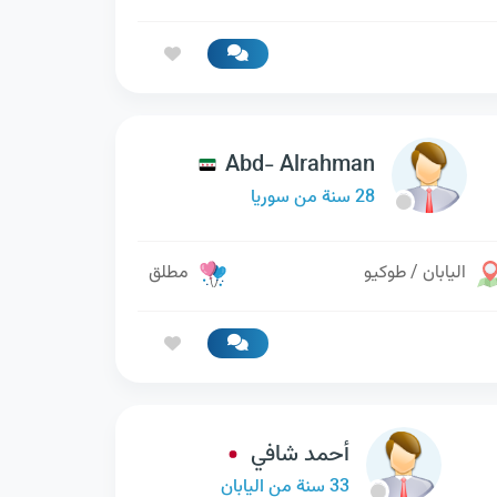
Abd- Alrahman
28 سنة من سوريا
اليابان / طوكيو
مطلق
أحمد شافي
33 سنة من اليابان