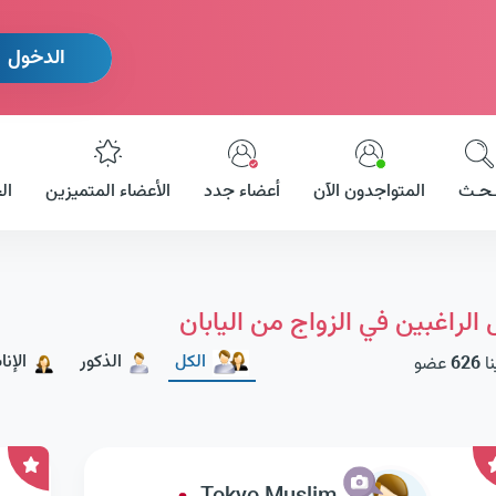
الدخول
ـحـث
المتواجدون الآن
أعضاء جدد
الأعضاء المتميزين
ال
 الراغبين في الزواج من اليابان
الكل
الذكور
الإن
نا
626
عضو