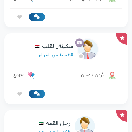
سكينة_القلب
60 سنة من العراق
الأردن / عمان
متزوج
رجل القمة