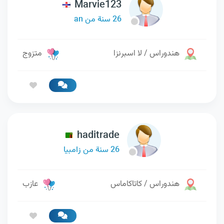
Marvie123
26 سنة من an
هندوراس / لا اسبرنزا
متزوج
haditrade
26 سنة من زامبيا
هندوراس / كاتاكاماس
عازب