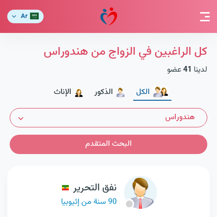
Ar
كل الراغبين في الزواج من هندوراس
لدينا
41
عضو
الكل
الذكور
الإناث
هندوراس
البحث المتقدم
نفق التحرير
90 سنة من إثيوبيا