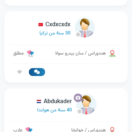
Cxdxcxdx
30 سنة من تركيا
هندوراس / سان بيدرو سولا
مطلق
Abdukader
40 سنة من هولندا
هندوراس / خوانخا
عازب