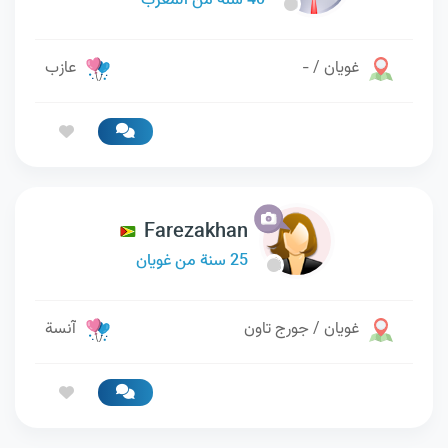
40 سنة من المغرب
غويان / -
عازب
Farezakhan
25 سنة من غويان
غويان / جورج تاون
آنسة