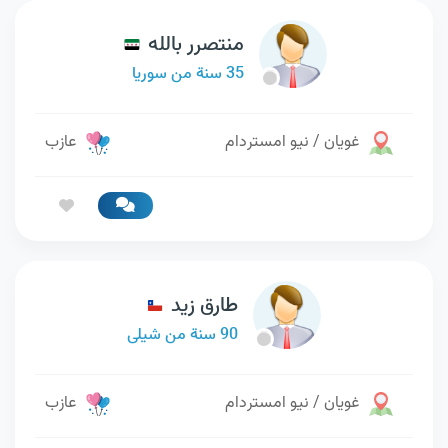
منتصرر بالله
35 سنة من سوريا
غويان / نيو امستردام
عازب
طارق زيد
90 سنة من شيلى
غويان / نيو امستردام
عازب