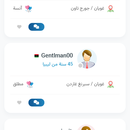
غويان / جورج تاون
آنسة
Gentlman00
45 سنة من ليبيا
غويان / سبرنغ غاردن
مطلق