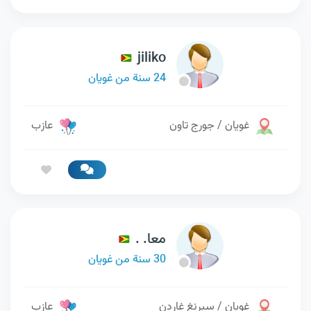
jiliko
24 سنة من غويان
غويان / جورج تاون
عازب
معا. .
30 سنة من غويان
غويان / سبرنغ غاردن
عازب