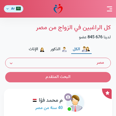
Ar
كل الراغبين في الزواج من مصر
لدينا
845 676
عضو
الكل
الذكور
الإناث
مصر
البحث المتقدم
م محمد فؤا
40 سنة من مصر