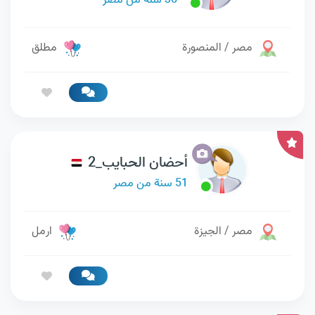
36 سنة من مصر
مصر / المنصورة
مطلق
أحضان الحبايب_2
51 سنة من مصر
مصر / الجيزة
ارمل