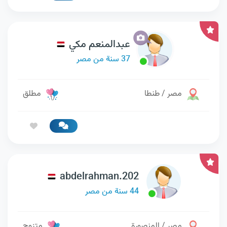
عبدالمنعم مكي
37 سنة من مصر
مصر / طنطا
مطلق
abdelrahman.202
44 سنة من مصر
مصر / المنصورة
متزوج