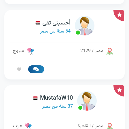
أحسبنى تقى
54 سنة من مصر
مصر / 2129
متزوج
MustafaW10
37 سنة من مصر
مصر / القاهرة
عازب