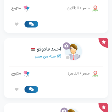
مصر / الزقازيق
متزوج
احمد قادوقو
65 سنة من مصر
مصر / القاهرة
متزوج