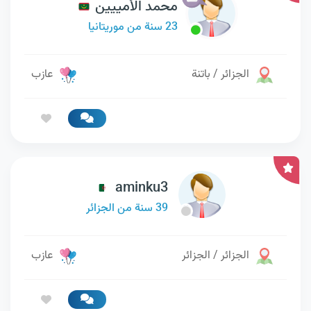
محمد الأمييين
23 سنة من موريتانيا
الجزائر / باتنة
عازب
aminku3
39 سنة من الجزائر
الجزائر / الجزائر
عازب