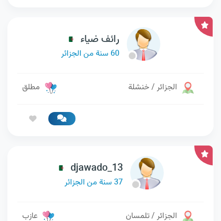
رائف ضياء
60 سنة من الجزائر
الجزائر / خنشلة
مطلق
djawado_13
37 سنة من الجزائر
الجزائر / تلمسان
عازب