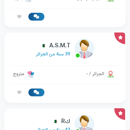
A.S.M.T
39 سنة من الجزائر
الجزائر / -
متزوج
كR