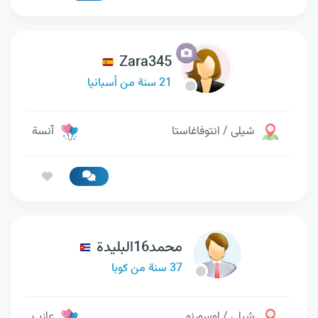
Zara345
21 سنة من أسبانيا
شيلى / انتوفاغاستا
آنسة
محمد16البليدة
37 سنة من كوبا
شيلى / اوسورنو
عازب