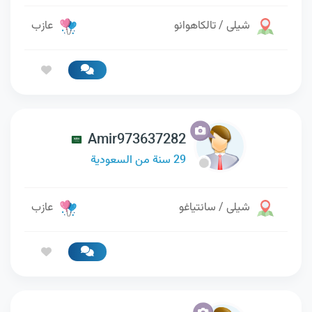
شيلى / تالكاهوانو
عازب
Amir973637282
29 سنة من السعودية
شيلى / سانتياغو
عازب