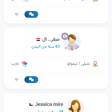
صقر.. ال
43 سنة من اليمن
شيلى / تيموكو
عازب
Jessica mire