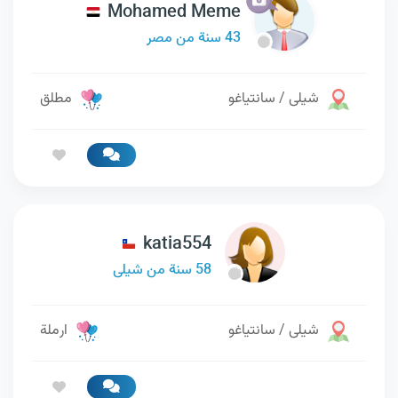
Mohamed Meme
43 سنة من مصر
شيلى / سانتياغو
مطلق
katia554
58 سنة من شيلى
شيلى / سانتياغو
ارملة